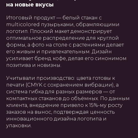
на новые вкусы
Итоговый продукт — белый стакан с
multicolored пузырьками, обрамляющими
логотип. Плоский макет демонстрирует
оптимальное распределение для круглой
формы, а фото на столе с растениями делает
его живым и привлекательным. Дизайн
усиливает бренд кофе, делая его синонимом
позитива и новизны.
Учитывали производство: цвета готовы к
печати (CMYK с сохранением вибрации), а
система гибка для разных размеров — от
компактных стаканов до объёмных. По данным
клиента, внедрение привело к 15%-му росту
заказов на вынос, подтверждая ценность
инновационного дизайна логотипа и
упаковки.
ГЛАВНАЯ
О НАС
УПАКОВКА
ПОЛИГРАФИЯ
БАННЕРЫ
INSTAGRAM
ПРЕЗЕНТАЦИИ
САЙТЫ