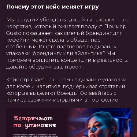
ПОЛЬЗОВАТЕЛЬСКОЕ
Почему этот кейс меняет игру
СОГЛАШЕНИЕ
Мы в студии убеждены: дизайн упаковки — это
Создание, поддержка и
продвижение сайтов в Узбекистане
нарратив, который оживает продукт. Пример
Gusto показывает, как смелый брендинг для
кофейни может сделать обыденное
особенным. Ищете партнёров по дизайну
упаковки, брендингу или айдентике? Мы
поможем воплотить концепции в реальность.
Давайте обсудим ваш проект!
Кейс отражает наш навык в дизайне упаковки
для кофе и напитков, подчёркивая стратегии,
которые выделяют бренды. Оставайтесь с
нами за свежими историями в портфолио!