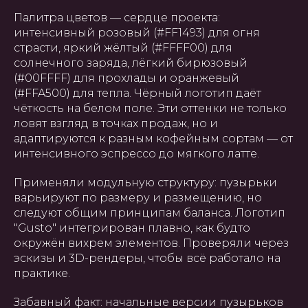
Палитра цветов — сердце проекта:
интенсивный розовый (#FF1493) для огня
страсти, яркий жёлтый (#FFFF00) для
солнечного заряда, лёгкий бирюзовый
(#00FFFF) для прохлады и оранжевый
(#FFA500) для тепла. Чёрный логотип даёт
чёткость на белом поле. Эти оттенки не только
ловят взгляд в точках продаж, но и
адаптируются к разным кофейным сортам — от
интенсивного эспрессо до мягкого латте.
Применяли модульную структуру: пузырьки
варьируют по размеру и размещению, но
следуют общим принципам баланса. Логотип
"Gusto" интегрирован плавно, как будто
окружён вихрем элементов. Проверяли через
эскизы и 3D-рендеры, чтобы всё работало на
практике.
Забавный факт: начальные версии пузырьков