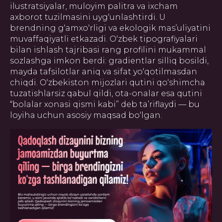
ilustratsiyalar, muloyim palitra va ixcham
axborot tuzilmasini uyg‘unlashtirdi. U
ГЛАВНАЯ
О НАС
УПАКОВКА
ПОЛИГРАФИЯ
brendning g‘amxo‘rligi va ekologik mas’uliyatini
БАННЕРЫ
INSTAGRAM
ПРЕЗЕНТАЦИИ
САЙТЫ
ПОЛЬЗОВАТЕЛЬСКОЕ
muvaffaqiyatli etkazadi. O‘zbek tipografiyalari
СОГЛАШЕНИЕ
bilan ishlash tajribasi rang profilini mukammal
sozlashga imkon berdi: gradientlar silliq bosildi,
Создание, поддержка и
продвижение сайтов в Узбекистане
mayda tafsilotlar aniq va sifat yo‘qotilmasdan
chiqdi. O‘zbekiston mijozlari qutini qo‘shimcha
tuzatishlarsiz qabul qildi, ota-onalar esa qutini
“bolalar xonasi qismi kabi” deb ta’riflaydi — bu
loyiha uchun asosiy maqsad bo‘lgan.