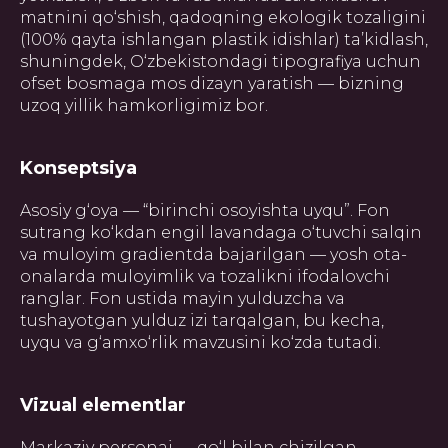
matnini qo‘shish, qadoqning ekologik tozaligini
(100% qayta ishlangan plastik idishlar) ta’kidlash,
shuningdek, O‘zbekistondagi tipografiya uchun
ofset bosmaga mos dizayn yaratish — bizning
uzoq yillik hamkorligimiz bor.
Konseptsiya
Asosiy g‘oya — “birinchi osoyishta uyqu”. Fon
sutrang ko‘kdan engil lavandaga o‘tuvchi salqin
va muloyim gradientda bajarilgan — yosh ota-
onalarda muloyimlik va tozalikni ifodalovchi
ranglar. Fon ustida mayin yulduzcha va
tushayotgan yulduz izi tarqalgan, bu kecha,
uyqu va g‘amxo‘rlik mavzusini ko‘zda tutadi.
Vizual elementlar
Markaziy personaj — qo‘l bilan chizilgan