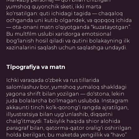
yumshoq quyonchik sketi, ikki marta
ko‘rsatilgan: quti ichidagi tagida — chaqaloq
ochganda uni kutib olgandek, va qopqoq ichida
— ota-onani matn o‘qiyotganda “kuzatayotgan”.
Bu multfilm uslubi xaridorga emotsional
bog‘lanish hosil qiladi va qutini bolakayning ilk
xazinalarini saqlash uchun saqlashga undaydi.
Tipografiya va matn
Ichki varaqada o‘zbek va rus tillarida
salomlashuv bor, yumshoq yumaloq shakldagi
yagona shrift bilan yozilgan — do‘stona, lekin
juda bolalarcha bo‘lmagan uslubda. Instagram
akkaunti tinch ko‘k-qorong‘i rangda ajratilgan,
illyustratsiya bilan uyg‘unlashib, diqqatni
chalg‘itmaydi. Tabiiylik haqida shior alohida
paragraf bilan, qatorma-qator oralig‘i oshirilgan
holda berilgan, bu maketda yengillik va “havo”