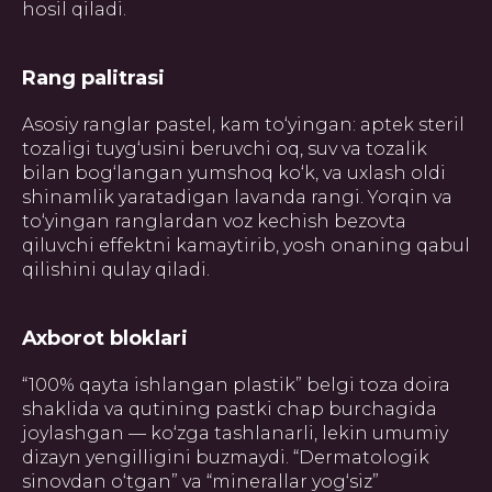
hosil qiladi.
Rang palitrasi
Asosiy ranglar pastel, kam to‘yingan: aptek steril
tozaligi tuyg‘usini beruvchi oq, suv va tozalik
bilan bog‘langan yumshoq ko‘k, va uxlash oldi
shinamlik yaratadigan lavanda rangi. Yorqin va
to‘yingan ranglardan voz kechish bezovta
qiluvchi effektni kamaytirib, yosh onaning qabul
qilishini qulay qiladi.
Axborot bloklari
“100% qayta ishlangan plastik” belgi toza doira
shaklida va qutining pastki chap burchagida
joylashgan — ko‘zga tashlanarli, lekin umumiy
dizayn yengilligini buzmaydi. “Dermatologik
sinovdan o‘tgan” va “minerallar yog‘siz”