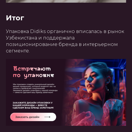
Итог
Упаковка Didiks органично вписалась в рынок
Узбекистана и поддержала
позиционирование бренда в интерьерном
сегменте.
ГЛАВНАЯ
О НАС
УПАКОВКА
ПОЛИГРАФИЯ
БАННЕРЫ
INSTAGRAM
ПРЕЗЕНТАЦИИ
САЙТЫ
ПОЛЬЗОВАТЕЛЬСКОЕ
СОГЛАШЕНИЕ
Создание, поддержка и
продвижение сайтов в Узбекистане