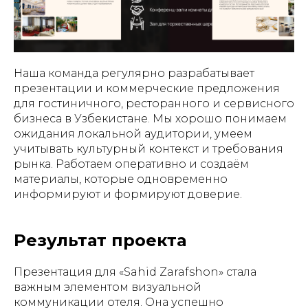
Наша команда регулярно разрабатывает
презентации и коммерческие предложения
для гостиничного, ресторанного и сервисного
бизнеса в Узбекистане. Мы хорошо понимаем
ожидания локальной аудитории, умеем
учитывать культурный контекст и требования
рынка. Работаем оперативно и создаём
материалы, которые одновременно
информируют и формируют доверие.
Результат проекта
Презентация для «Sahid Zarafshon» стала
ГЛАВНАЯ
О НАС
УПАКОВКА
ПОЛИГРАФИЯ
важным элементом визуальной
БАННЕРЫ
INSTAGRAM
ПРЕЗЕНТАЦИИ
САЙТЫ
ПОЛЬЗОВАТЕЛЬСКОЕ
коммуникации отеля. Она успешно