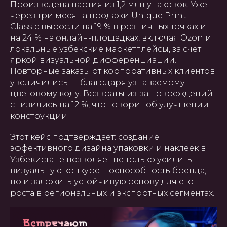
Произведена партия из 1,2 млн упаковок. Уже
через три месяца продажи Unique Print
Classic выросли на 19 % в розничных точках и
на 24 % на онлайн-площадках, включая Ozon и
локальные узбекские маркетплейсы, за счёт
яркой визуальной дифференциации.
Повторные заказы от корпоративных клиентов
ГЛАВНАЯ
О НАС
УПАКОВКА
ПОЛИГРАФИЯ
увеличились — благодаря узнаваемому
БАННЕРЫ
INSTAGRAM
ПРЕЗЕНТАЦИИ
САЙТЫ
ПОЛЬЗОВАТЕЛЬСКОЕ
цветовому коду. Возвраты из-за повреждений
СОГЛАШЕНИЕ
снизились на 12 %, что говорит об улучшении
конструкции.
Создание, поддержка и
продвижение сайтов в Узбекистане
Этот кейс подтверждает: создание
эффективного дизайна упаковки и наклеек в
Узбекистане позволяет не только усилить
визуальную конкурентоспособность бренда,
но и заложить устойчивую основу для его
роста в региональных и экспортных сегментах.