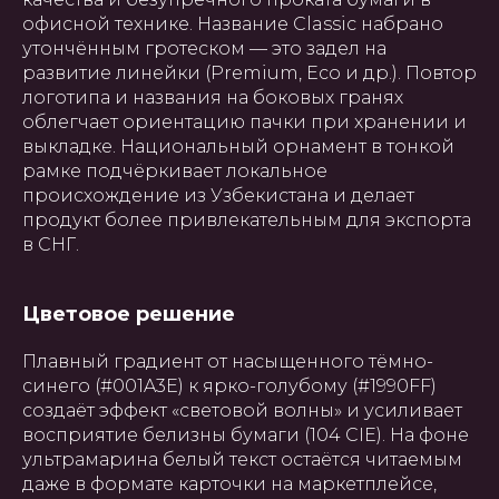
офисной технике. Название Classic набрано
утончённым гротеском — это задел на
развитие линейки (Premium, Eco и др.). Повтор
логотипа и названия на боковых гранях
облегчает ориентацию пачки при хранении и
выкладке. Национальный орнамент в тонкой
рамке подчёркивает локальное
происхождение из Узбекистана и делает
продукт более привлекательным для экспорта
в СНГ.
Цветовое решение
Плавный градиент от насыщенного тёмно-
синего (#001A3E) к ярко-голубому (#1990FF)
создаёт эффект «световой волны» и усиливает
восприятие белизны бумаги (104 CIE). На фоне
ультрамарина белый текст остаётся читаемым
даже в формате карточки на маркетплейсе,