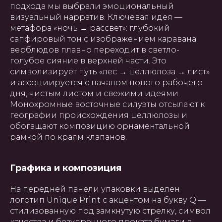
подхода мы выбрали эмоциональный
визуальный нарратив. Ключевая идея —
метафора «ночь → рассвет»: глубокий
сапфировый тон с изображением каравана
верблюдов плавно переходит в светло-
голубое сияние в верхней части. Это
символизирует путь «лес → целлюлоза → лист»
и ассоциируется с началом нового рабочего
дня, чистым листом и свежими идеями.
Монохромные восточные силуэты отсылают к
географии происхождения целлюлозы и
обогащают композицию орнаментальной
рамкой по краям клапанов.
Графика и композиция
На передней панели упаковки выделен
логотип Unique Print с акцентом на букву Q —
стилизованную под замкнутую стрелку, символ
качества и безупречного проката бумаги в