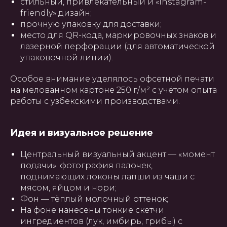
стильный, привлекательный и «instagram-
friendly» дизайн;
прочную упаковку для доставки;
место для QR-кода, маркировочных знаков и
лазерной перфорации (для автоматической
упаковочной линии).
Особое внимание уделялось офсетной печати
на мелованном картоне 250 г/м² с учётом опыта
работы с узбекскими производствами.
Идея и визуальное решение
Центральный визуальный акцент — «момент
подачи»: фотография палочек,
поднимающих локоны лапши из чаши с
мясом, яйцом и нори;
Фон — тёплый молочный оттенок;
На фоне нанесены тонкие скетчи
ингредиентов (лук, имбирь, грибы) с