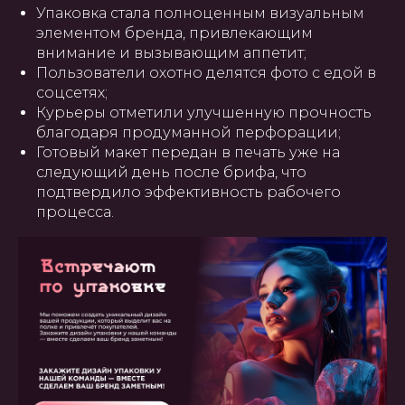
Упаковка стала полноценным визуальным
элементом бренда, привлекающим
внимание и вызывающим аппетит;
Пользователи охотно делятся фото с едой в
соцсетях;
Курьеры отметили улучшенную прочность
благодаря продуманной перфорации;
Готовый макет передан в печать уже на
ГЛАВНАЯ
О НАС
УПАКОВКА
ПОЛИГРАФИЯ
БАННЕРЫ
INSTAGRAM
ПРЕЗЕНТАЦИИ
САЙТЫ
следующий день после брифа, что
ПОЛЬЗОВАТЕЛЬСКОЕ
СОГЛАШЕНИЕ
подтвердило эффективность рабочего
процесса.
Создание, поддержка и
продвижение сайтов в Узбекистане