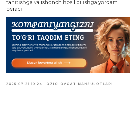
tanitishga va ishonch hosil qilishga yordam
БАННЕРЫ
INSTAGRAM
ПРЕЗЕНТАЦИИ
САЙТЫ
ПОЛЬЗОВАТЕЛЬСКОЕ
beradi.
СОГЛАШЕНИЕ
Создание, поддержка и
продвижение сайтов в Узбекистане
2025-07-21 10:24
OZIQ-OVQAT MAHSULOTLARI