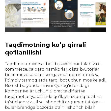
Taqdimotning ko‘p qirrali
qo‘llanilishi
Taqdimot universal bo‘lib, savdo nuqtalari va e-
commerce, xalqaro hamkorlar, distribyutorlar
bilan muzokaralar, ko‘rgazmalarda ishtirok va
ijtimoiy tarmoqlarda targ‘ibot uchun mos keladi.
Biz ushbu yondashuvni Qozog‘istondagi
kompaniyalar uchun tijorat takliflari va
taqdimotlar yaratishda qo‘llaymiz: aniq tuzilma,
ta’sirchan vizual va ishonchli argumentatsiya —
bular brendga bozorda o‘zini ishonch bilan
ГЛАВНАЯ
О НАС
УПАКОВКА
ПОЛИГРАФИЯ