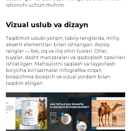
ishonchi uchun muhim.
Vizual uslub va dizayn
Taqdimot uslubi yorqin, tabiiy ranglarda, milliy
aksent elementlari bilan ishlangan. Asosiy
ranglar — bej, oq va iliq oltin tuslari. Otlar,
tuyalar, dasht manzaralari va qadoqlash tasvirlari
ishlatilgan. Mahsulotni saqlash va tayyorlash
bo‘yicha ko‘rsatmalar infografika orqali,
bosqichma-bosqich va vizual yordam bilan
taqdim etilgan.