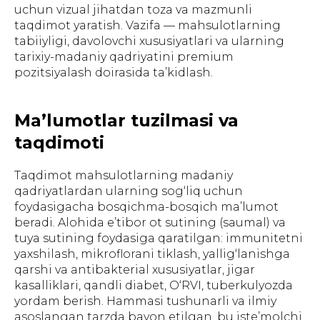
uchun vizual jihatdan toza va mazmunli
taqdimot yaratish. Vazifa — mahsulotlarning
tabiiyligi, davolovchi xususiyatlari va ularning
tarixiy-madaniy qadriyatini premium
pozitsiyalash doirasida ta’kidlash.
Ma’lumotlar tuzilmasi va
taqdimoti
Taqdimot mahsulotlarning madaniy
qadriyatlardan ularning sog‘liq uchun
foydasigacha bosqichma-bosqich ma’lumot
beradi. Alohida e’tibor ot sutining (saumal) va
tuya sutining foydasiga qaratilgan: immunitetni
yaxshilash, mikroflorani tiklash, yallig‘lanishga
qarshi va antibakterial xususiyatlar, jigar
kasalliklari, qandli diabet, O‘RVI, tuberkulyozda
yordam berish. Hammasi tushunarli va ilmiy
asoslangan tarzda bayon etilgan, bu iste’molchi