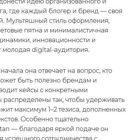
 донести идею организованного и
а, где каждый блогер и бренд — своя
й. Мультяшный стиль оформления,
ветовые пятна и минималистичная
инамики, инновационности и
 молодая digital-аудитория.
начала она отвечает на вопрос, кто
 может быть полезно брендам и
иводит кейсы с конкретными
ы распределены так, чтобы удерживать
жит максимум 1–2 тезиса, дополненных
екстов. Особенно тщательно
stan — благодаря яркой подаче он
я успешного сотрудничества с