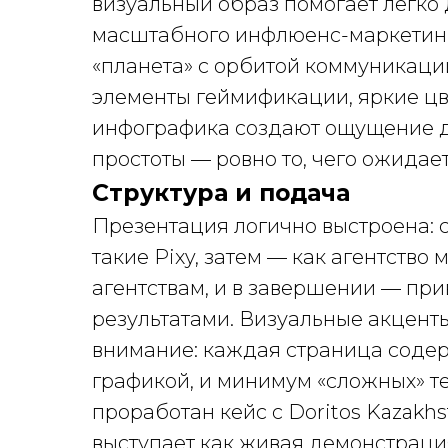
визуальный образ помогает легко
масштабного инфлюенс-маркетинг
«планета» с орбитой коммуникаци
элементы геймификации, яркие ц
инфографика создают ощущение д
простоты — ровно то, чего ожидает
Структура и подача
Презентация логично выстроена: с
такие Pixy, затем — как агентство
агентствам, и в завершении — пр
результатами. Визуальные акцент
внимание: каждая страница содер
графикой, и минимум «сложных» т
проработан кейс с Doritos Kazakh
выступает как живая демонстраци