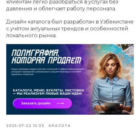
клиентам легко разобраться в услугах без
давления и облегчает работу персонала.
Дизайн каталога был разработан в Узбекистане
ГЛАВНАЯ
О НАС
УПАКОВКА
ПОЛИГРАФИЯ
с учётом актуальных трендов и особенностей
БАННЕРЫ
INSTAGRAM
ПРЕЗЕНТАЦИИ
САЙТЫ
ПОЛЬЗОВАТЕЛЬСКОЕ
локального рынка.
СОГЛАШЕНИЕ
Создание, поддержка и
продвижение сайтов в Узбекистане
2025-07-22 10:33
КРАСОТА