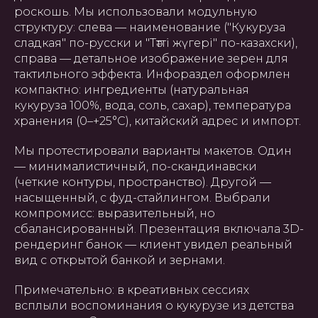
роскошь. Мы использовали модульную
структуру: слева — наименование ("Кукуруза
сладкая" по-русски и "Тәтті жүгері" по-казахски),
справа — детальное изображение зерен для
тактильного эффекта. Инфораздел оформлен
компактно: ингредиенты (натуральная
кукуруза 100%, вода, соль, сахар), температура
хранения (0–+25°C), китайский адрес и импорт.
Мы протестировали варианты макетов. Один
— минималистичный, по-скандинавски
(четкие контуры, пространство). Другой —
насыщенный, с фуд-стайлингом. Выбрали
компромисс: выразительный, но
сбалансированный. Презентация включала 3D-
рендеринг банок — клиент увидел реальный
вид с открытой банкой и зернами.
Примечательно: в креативных сессиях
всплыли воспоминания о кукурузе из детства