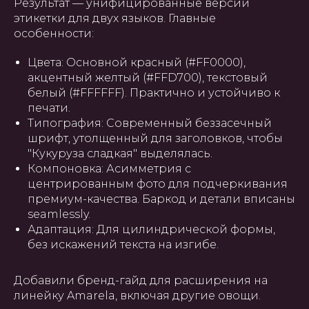
Результат — унифицированные версии
этикетки для двух языков. Главные
особенности:
Цвета: Основной красный (#FF0000),
акцентный желтый (#FFD700), текстовый
белый (#FFFFFF). Практично и устойчиво к
печати.
Типография: Современный беззасечный
шрифт, утолщенный для заголовков, чтобы
"Кукуруза сладкая" выделялась.
Компоновка: Асимметрия с
центрированным фото для подчеркивания
премиум-качества. Баркод и детали вписаны
seamlessly.
Адаптация: Для цилиндрической формы,
без искажений текста на изгибе.
ГЛАВНАЯ
О НАС
УПАКОВКА
ПОЛИГРАФИЯ
БАННЕРЫ
INSTAGRAM
ПРЕЗЕНТАЦИИ
САЙТЫ
ПОЛЬЗОВАТЕЛЬСКОЕ
СОГЛАШЕНИЕ
Добавили бренд-гайд для расширения на
линейку Amarela, включая другие овощи.