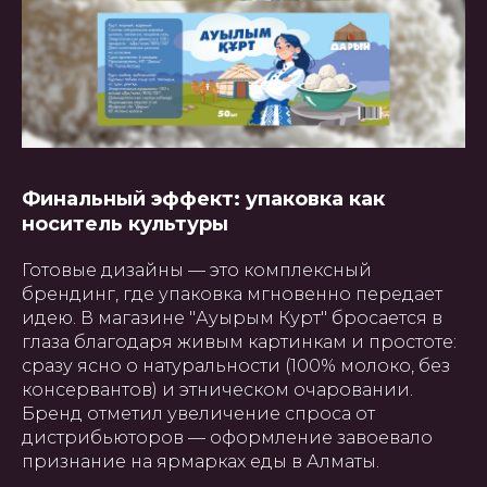
ГЛАВНАЯ
О НАС
УПАКОВКА
ПОЛИГРАФИЯ
БАННЕРЫ
INSTAGRAM
ПРЕЗЕНТАЦИИ
САЙТЫ
Финальный эффект: упаковка как
ПОЛЬЗОВАТЕЛЬСКОЕ
СОГЛАШЕНИЕ
носитель культуры
Создание, поддержка и
Готовые дизайны — это комплексный
продвижение сайтов в Узбекистане
брендинг, где упаковка мгновенно передает
идею. В магазине "Ауырым Курт" бросается в
глаза благодаря живым картинкам и простоте:
сразу ясно о натуральности (100% молоко, без
консервантов) и этническом очаровании.
Бренд отметил увеличение спроса от
дистрибьюторов — оформление завоевало
признание на ярмарках еды в Алматы.