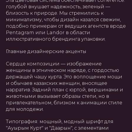
Эта цветовая система обеспечивает coherence:
голубой внушает надежность, зеленый —
близость к природе. Мы стремились к
минимализму, чтобы дизайн казался свежим,
подобно примерам от ведущих агентств вроде
Pentagram или Landor в области
иллюстративного брендинга упаковки.
Главные дизайнерские акценты
Сердце композиции — изображение
женщины в этническом наряде, с гордостью
держащей чашу курта. Это воплощение мощи
и обычаев казахских женщин, вносящее
нарратив. Задний план с юртой, вершинами и
животными вызывает образы степи, но в
привлекательном, близком к анимации стиле
для молодежи.
Типография: мощный, модный шрифт для
"Ауырым Курт" и "Даарын", с элементами