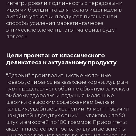
интегрировали подлинность с передовыми
идеями брендинга. Для тех, кто ищет идеи в
дизайне упаковки продуктов питания или
способы усиления маркетинга через
этнические элементы, этот материал будет
полезен.
Цели проекта: от классического
деликатеса к актуальному продукту
"Даарын" производит чистые молочные
товары, опираясь на казахские корни. Ауырым
курт представляет собой не обычную закуску, а
эмблему здоровья и радушия: молочные
шарики с высоким содержанием белка и
кальция, удобные в хранении. Клиент поручил
нам дизайн для двух опций — упаковок по 50
штук и емкостей по 100 граммов. Приоритеты:
акцент на естественность, культурные аспекты
и интерес для молодого поколения, сохраняя