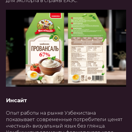
для экспорта в страны ЕАЭС.
Инсайт
Опыт работы на рынке Узбекистана
ГЛАВНАЯ
О НАС
УПАКОВКА
ПОЛИГРАФИЯ
БАННЕРЫ
INSTAGRAM
ПРЕЗЕНТАЦИИ
САЙТЫ
показывает: современные потребители ценят
ПОЛЬЗОВАТЕЛЬСКОЕ
«честный» визуальный язык без глянца.
СОГЛАШЕНИЕ