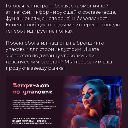
Готовая канистра — белая, с гармоничной
этикеткой, информирующей о составе (вода,
ГЛАВНАЯ
О НАС
УПАКОВКА
ПОЛИГРАФИЯ
БАННЕРЫ
INSTAGRAM
ПРЕЗЕНТАЦИИ
САЙТЫ
функционалы, дисперсия) и безопасности.
ПОЛЬЗОВАТЕЛЬСКОЕ
СОГЛАШЕНИЕ
Клиент сообщил о подъеме интереса: продукт
теперь лидирует на полках.
Создание, поддержка и
продвижение сайтов в Узбекистане
Проект обогатил наш опыт в брендинге
упаковки для стройиндустрии. Ищете
экспертов по дизайну упаковки или
графическим работам? Мы превратим ваш
продукт в звезду рынка!