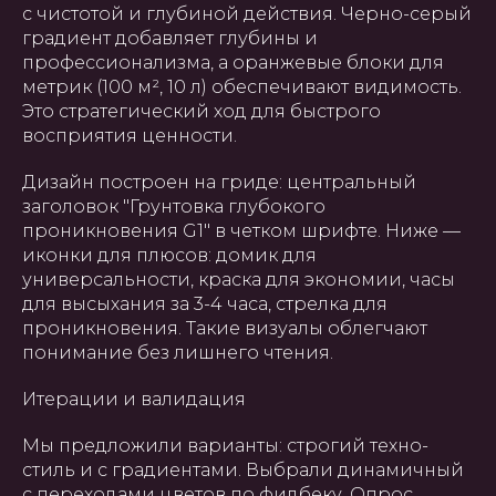
с чистотой и глубиной действия. Черно-серый
градиент добавляет глубины и
профессионализма, а оранжевые блоки для
метрик (100 м², 10 л) обеспечивают видимость.
Это стратегический ход для быстрого
восприятия ценности.
Дизайн построен на гриде: центральный
заголовок "Грунтовка глубокого
проникновения G1" в четком шрифте. Ниже —
иконки для плюсов: домик для
универсальности, краска для экономии, часы
для высыхания за 3-4 часа, стрелка для
проникновения. Такие визуалы облегчают
понимание без лишнего чтения.
Итерации и валидация
Мы предложили варианты: строгий техно-
стиль и с градиентами. Выбрали динамичный
с переходами цветов по фидбеку. Опрос