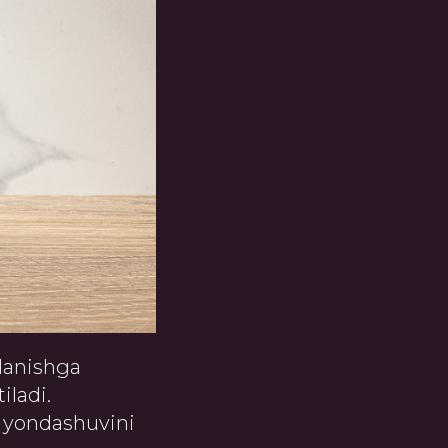
lanishga
iladi.
l yondashuvini