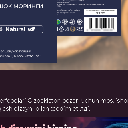
foodlari O‘zbekiston bozori uchun mos, isho
sh dizayni bilan taqdim etілді.