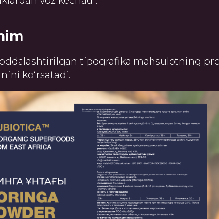
aklardan voz kechadi.
chim
soddalashtirilgan tipografika mahsulotning pro
anini ko‘rsatadi.