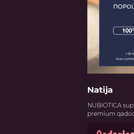
Natija
NUBIOTICA super
premium qadoqla