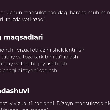
dor uchun mahsulot haqidagi barcha muhim m
li tarzda yetkazadi.
g maqsadlari
nchli vizual obrazini shakllantirish
abiiy va toza tarkibini ta’kidlash
iqiy va tartibli joylashtirish
jadagi dizaynni saqlash
ndashuvi
qat’iy vizual til tanlandi. Dizayn mahsulotga d