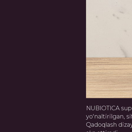
NUBIOTICA super
yo‘naltirilgan, s
Qadoqlash dizay