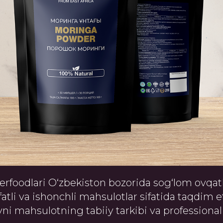
foodlari O‘zbekiston bozorida sog‘lom ovqat
ifatli va ishonchli mahsulotlar sifatida taqdim et
ni mahsulotning tabiiy tarkibi va professiona