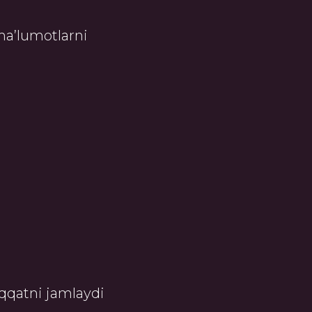
a’lumotlarni
iqqatni jamlaydi