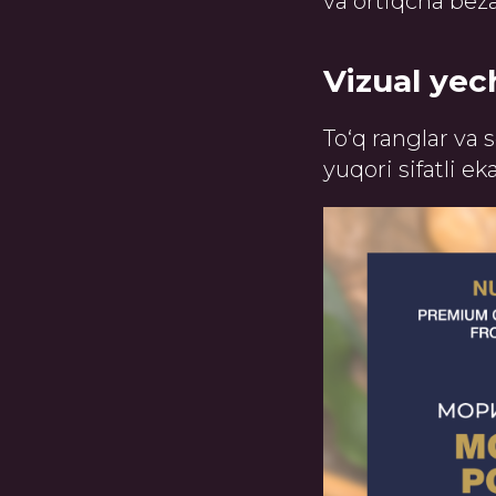
va ortiqcha bez
Vizual ye
To‘q ranglar va 
yuqori sifatli ek