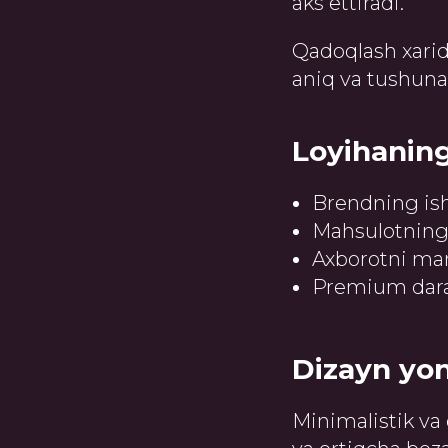
aks ettiradi.
Qadoqlash xari
aniq va tushunar
Loyihanin
Brendning isho
Mahsulotning t
Axborotni mant
Premium dara
Dizayn yo
Minimalistik va 