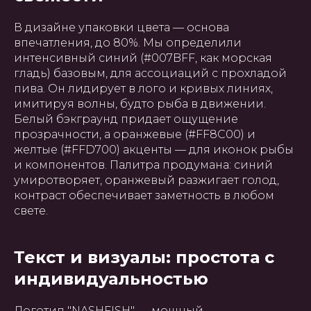
В дизайне упаковки цвета — основа
впечатления, до 80%. Мы определили
интенсивный синий (#007BFF, как морская
гладь) базовым, для ассоциаций с прохладой
пива. Он лидирует в лого и кривых линиях,
имитируя волны, будто рыба в движении.
Белый бэкграунд придает ощущение
прозрачности, а оранжевые (#FF8C00) и
желтые (#FFD700) акценты — для иконок рыбы
и компонентов. Палитра продумана: синий
умиротворяет, оранжевый разжигает голод,
контраст обеспечивает заметность в любом
свете.
Текст и визуалы: простота с
индивидуальностью
Логотип "NASHFISH" — мощный,