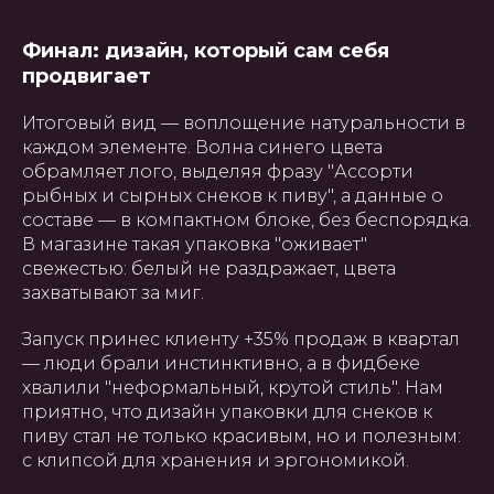
Финал: дизайн, который сам себя
продвигает
Итоговый вид — воплощение натуральности в
каждом элементе. Волна синего цвета
обрамляет лого, выделяя фразу "Ассорти
рыбных и сырных снеков к пиву", а данные о
составе — в компактном блоке, без беспорядка.
В магазине такая упаковка "оживает"
свежестью: белый не раздражает, цвета
захватывают за миг.
Запуск принес клиенту +35% продаж в квартал
— люди брали инстинктивно, а в фидбеке
ГЛАВНАЯ
О НАС
УПАКОВКА
ПОЛИГРАФИЯ
хвалили "неформальный, крутой стиль". Нам
БАННЕРЫ
INSTAGRAM
ПРЕЗЕНТАЦИИ
САЙТЫ
ПОЛЬЗОВАТЕЛЬСКОЕ
приятно, что дизайн упаковки для снеков к
СОГЛАШЕНИЕ
пиву стал не только красивым, но и полезным:
с клипсой для хранения и эргономикой.
Создание, поддержка и
продвижение сайтов в Узбекистане