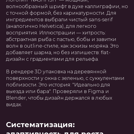
волнообразный шрифт в духе каллиграфии, но
с точной формой, без карикатурности. Для
ингредиентов выбрали чистый sans-serif
(аналогично Helvetica), для легкого
восприятия. Иллюстрации — хитрость:
абстрактная рыба с пастью, бобы и завитки
волн в outline-стиле, как эскизы моряка. Это
добавляет шарма, но без излишеств: flat-
дизайн с градиентами для рельефа.
В рендере 3D упаковка на деревянной
поверхности у окна с зеленью, с суккулентами
поблизости. Это история: "Идеально для
выезда или бара". Проверяли в Figma и
Blender, чтобы дизайн держался в любых
видах.
Систематизация:
адаптивность для роста