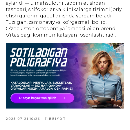
aylandi — u mahsulotni taqdim etishdan
tashqari, shifokorlar va klinikalarga tizimni joriy
etish qarorini qabul qilishda yordam beradi.
Tuzilgan, zamonaviy va ko‘rgazmali bo‘lib,
ГЛАВНАЯ
О НАС
УПАКОВКА
ПОЛИГРАФИЯ
O‘zbekiston ortodontiya jamoasi bilan brend
БАННЕРЫ
INSTAGRAM
ПРЕЗЕНТАЦИИ
САЙТЫ
ПОЛЬЗОВАТЕЛЬСКОЕ
o‘rtasidagi kommunikatsiyani osonlashtiradi.
СОГЛАШЕНИЕ
Создание, поддержка и
продвижение сайтов в Узбекистане
2025-07-21 10:26
TIBBIYOT