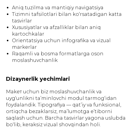
Aniq tuzilma va mantiqiy navigatsiya
Tizimni tafsilotlari bilan ko‘rsatadigan katta
tasvirlar
Xususiyatlar va afzalliklar bilan aniq
kartochkalar
Orientatsiya uchun infografika va vizual
markerlar
Raqamli va bosma formatlarga oson
moslashuvchanlik
Dizaynerlik yechimlari
Makет uchun biz moslashuvchanlik va
uyg‘unlikni ta’minlovchi modul tarmog‘idan
foydalandik. Tipografiya — qat’iy va funksional,
ortiqcha bezaklarsiz, ma’lumotga e’tiborni
saqlash uchun. Barcha tasvirlar yagona uslubda
bo‘lib, keraksiz vizual shovqindan holi.