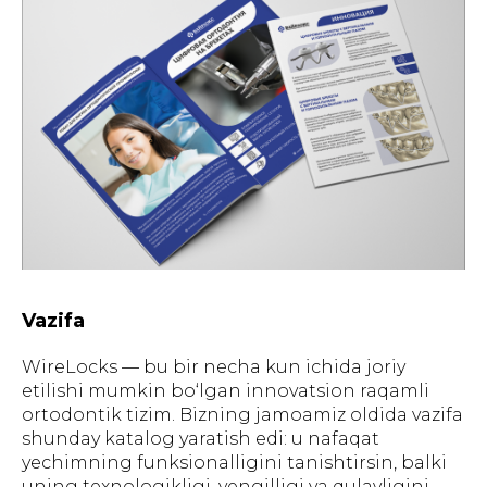
Vazifa
WireLocks — bu bir necha kun ichida joriy
etilishi mumkin bo‘lgan innovatsion raqamli
ortodontik tizim. Bizning jamoamiz oldida vazifa
shunday katalog yaratish edi: u nafaqat
yechimning funksionalligini tanishtirsin, balki
uning texnologikligi, yengilligi va qulayligini