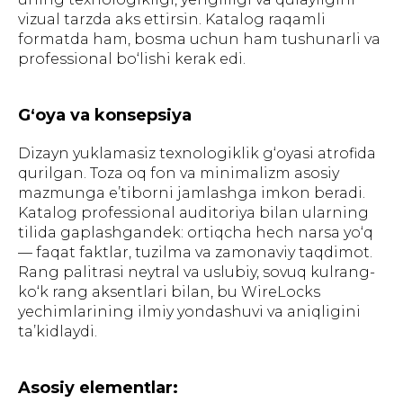
vizual tarzda aks ettirsin. Katalog raqamli
formatda ham, bosma uchun ham tushunarli va
professional bo‘lishi kerak edi.
G‘oya va konsepsiya
Dizayn yuklamasiz texnologiklik g‘oyasi atrofida
qurilgan. Toza oq fon va minimalizm asosiy
mazmunga e’tiborni jamlashga imkon beradi.
Katalog professional auditoriya bilan ularning
tilida gaplashgandek: ortiqcha hech narsa yo‘q
— faqat faktlar, tuzilma va zamonaviy taqdimot.
Rang palitrasi neytral va uslubiy, sovuq kulrang-
ko‘k rang aksentlari bilan, bu WireLocks
yechimlarining ilmiy yondashuvi va aniqligini
ta’kidlaydi.
Asosiy elementlar: