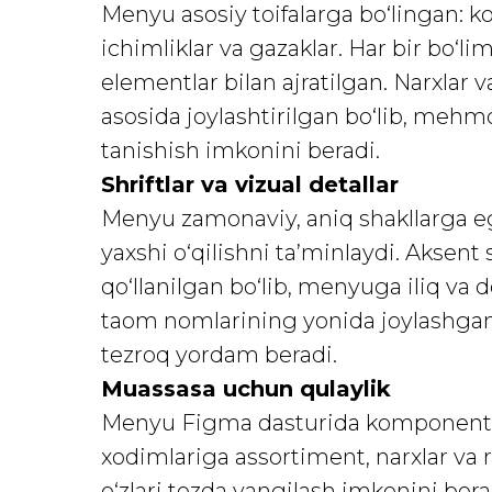
Menyu asosiy toifalarga bo‘lingan: kok
ichimliklar va gazaklar. Har bir bo‘lim
elementlar bilan ajratilgan. Narxlar v
asosida joylashtirilgan bo‘lib, mehm
tanishish imkonini beradi.
Shriftlar va vizual detallar
Menyu zamonaviy, aniq shakllarga eg
yaxshi o‘qilishni ta’minlaydi. Aksent s
qo‘llanilgan bo‘lib, menyuga iliq va 
taom nomlarining yonida joylashgan
tezroq yordam beradi.
Muassasa uchun qulaylik
Menyu Figma dasturida komponentla
xodimlariga assortiment, narxlar va
o‘zlari tezda yangilash imkonini be