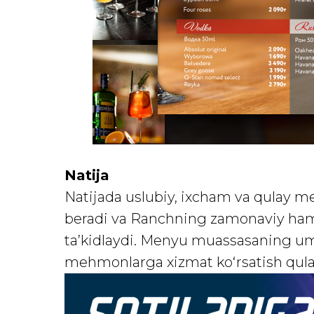
Natija
Natijada uslubiy, ixcham va qulay m
beradi va Ranchning zamonaviy hamd
ta’kidlaydi. Menyu muassasaning u
mehmonlarga xizmat ko‘rsatish qulay