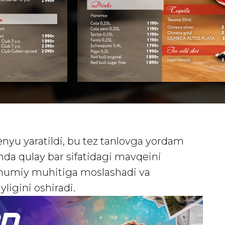
enyu yaratildi, bu tez tanlovga yordam
a qulay bar sifatidagi mavqeini
mumiy muhitiga moslashadi va
ligini oshiradi.