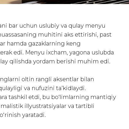
ani bar uchun uslubiy va qulay menyu
muassasaning muhitini aks ettirishi, past
iklar hamda gazaklarning keng
i kerak edi. Menyu ixcham, yagona uslubda
lay qilishda yordam berishi muhim edi.
larni oltin rangli aksentlar bilan
ayligi va nufuzini ta’kidlaydi.
a tashkil etdi, bu bo‘limlarning mantiqiy
alistik illyustratsiyalar va tartibli
‘rinish yaratadi.