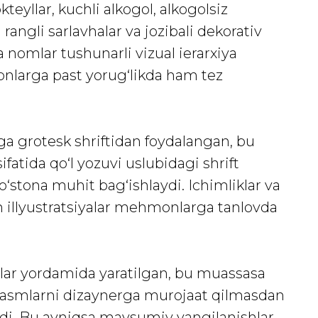
teyllar, kuchli alkogol, alkogolsiz
 rangli sarlavhalar va jozibali dekorativ
a nomlar tushunarli vizual ierarxiya
onlarga past yorug‘likda ham tez
a grotesk shriftidan foydalangan, bu
ifatida qo‘l yozuvi uslubidagi shrift
do‘stona muhit bag‘ishlaydi. Ichimliklar va
 illyustratsiyalar mehmonlarga tanlovda
r yordamida yaratilgan, bu muassasa
 rasmlarni dizaynerga murojaat qilmasdan
radi. Bu ayniqsa mavsumiy yangilanishlar