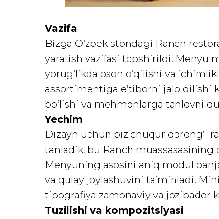
Vazifa
Bizga O‘zbekistondagi Ranch restor
yaratish vazifasi topshirildi. Menyu 
yorug‘likda oson o‘qilishi va ichiml
assortimentiga e’tiborni jalb qilish
bo‘lishi va mehmonlarga tanlovni qu
Yechim
Dizayn uchun biz chuqur qorong‘i rang
tanladik, bu Ranch muassasasining qul
Menyuning asosini aniq modul panjar
va qulay joylashuvini ta’minladi. Minim
tipografiya zamonaviy va jozibador ko
Tuzilishi va kompozitsiyasi