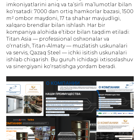
imkoniyatlarini aniq va ta’sirli ma’lumotlar bilan
ko‘rsatadi: 7000 dan ortiq hamkorlar bazasi, 1500
m² ombor maydoni, 17 ta shahar mavjudligi,
xalqaro brendlar bilan ishlash. Har bir
kompaniya alohida e’tibor bilan taqdim etiladi:
Titan Asia — professional oshxonalar va
o‘rnatish, Titan-Almaty — muzlatish uskunalari
va servis, Qazaq Steel — ichki isitish uskunalari
ishlab chiqarish. Bu guruh ichidagi ixtisoslashuv
va sinergiyani ko‘rsatishga yordam beradi.