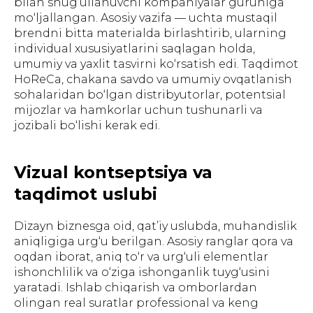
bilan shug‘ullanuvchi kompaniyalar guruhiga
mo‘ljallangan. Asosiy vazifa — uchta mustaqil
brendni bitta materialda birlashtirib, ularning
individual xususiyatlarini saqlagan holda,
umumiy va yaxlit tasvirni ko‘rsatish edi. Taqdimot
HoReCa, chakana savdo va umumiy ovqatlanish
sohalaridan bo‘lgan distribyutorlar, potentsial
mijozlar va hamkorlar uchun tushunarli va
jozibali bo‘lishi kerak edi.
Vizual kontseptsiya va
taqdimot uslubi
Dizayn biznesga oid, qat’iy uslubda, muhandislik
aniqligiga urg‘u berilgan. Asosiy ranglar qora va
oqdan iborat, aniq to‘r va urg‘uli elementlar
ishonchlilik va o‘ziga ishonganlik tuyg‘usini
yaratadi. Ishlab chiqarish va omborlardan
olingan real suratlar professional va keng