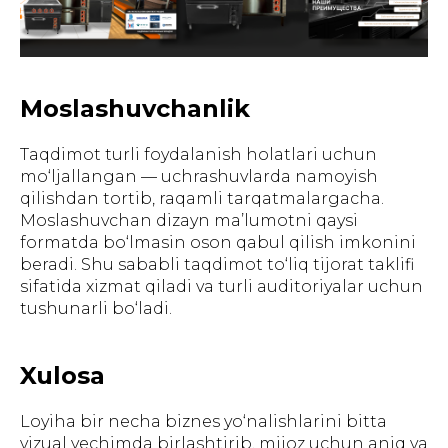
Moslashuvchanlik
Taqdimot turli foydalanish holatlari uchun
mo‘ljallangan — uchrashuvlarda namoyish
qilishdan tortib, raqamli tarqatmalargacha.
Moslashuvchan dizayn ma’lumotni qaysi
formatda bo‘lmasin oson qabul qilish imkonini
beradi. Shu sababli taqdimot to‘liq tijorat taklifi
sifatida xizmat qiladi va turli auditoriyalar uchun
tushunarli bo‘ladi.
Xulosa
Loyiha bir necha biznes yo‘nalishlarini bitta
vizual yechimda birlashtirib, mijoz uchun aniq va
ГЛАВНАЯ
О НАС
УПАКОВКА
ПОЛИГРАФИЯ