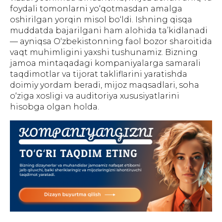
БАННЕРЫ
INSTAGRAM
ПРЕЗЕНТАЦИИ
САЙТЫ
foydali tomonlarni yo‘qotmasdan amalga
ПОЛЬЗОВАТЕЛЬСКОЕ
oshirilgan yorqin misol bo‘ldi. Ishning qisqa
СОГЛАШЕНИЕ
muddatda bajarilgani ham alohida ta’kidlanadi
— ayniqsa O‘zbekistonning faol bozor sharoitida
Создание, поддержка и
продвижение сайтов в Узбекистане
vaqt muhimligini yaxshi tushunamiz. Bizning
jamoa mintaqadagi kompaniyalarga samarali
taqdimotlar va tijorat takliflarini yaratishda
doimiy yordam beradi, mijoz maqsadlari, soha
o‘ziga xosligi va auditoriya xususiyatlarini
hisobga olgan holda.