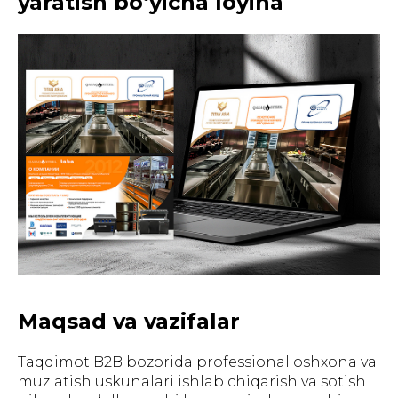
yaratish bo‘yicha loyiha
Maqsad va vazifalar
Taqdimot B2B bozorida professional oshxona va
muzlatish uskunalari ishlab chiqarish va sotish