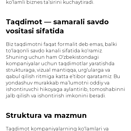
ko‘lamli biznes ta’sirini kuchaytiradi.
Taqdimot — samarali savdo
vositasi sifatida
Biz taqdimotni faqat formalit deb emas, balki
to‘laqonli savdo kanali sifatida ko‘ramiz.
Shuning uchun ham O‘zbekistondagi
kompaniyalar uchun taqdimotlar yaratishda
strukturaga, vizual mantiqqa, urg‘ularga va
qabul qilish ritmiga katta e’tibor qaratamiz. Bu
yondashuv murakkab ma’lumotni oddiy va
ishontiruvchi hikoyaga aylantirib, tomoshabinni
jalb qilish va ishontirish imkonini beradi.
Struktura va mazmun
Taqdimot kompaniyalarning ko‘lamlari va