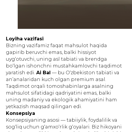
Loyiha vazifasi
Bizning vazifamiz faqat mahsulot haqida
gapirib beruvchi emas, balki hissiyot
uyg‘otuvchi, uning asl tabiati va brendga
bo‘lgan ishonchni mustahkamlovchi taqdimot
yaratish edi.
Ai Bal
— bu O‘zbekiston tabiati va
an’analaridan kuch olgan premium asal.
Taqdimot orqali tomoshabinlarga asalning
mahsulot sifatidagi qadriyatini emas, balki
uning madaniy va ekologik ahamiyatini ham
yetkazish maqsad qilingan edi.
Konsepsiya
Konsepsiyaning asosi — tabiiylik, foydalilik va
sog‘liq uchun g‘amxo‘rlik g‘oyalari. Biz hikoyani