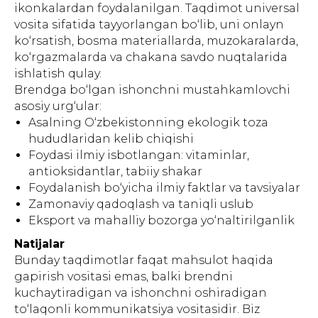
ГЛАВНАЯ
О НАС
УПАКОВКА
ПОЛИГРАФИЯ
ikonkalardan foydalanilgan. Taqdimot universal
БАННЕРЫ
INSTAGRAM
ПРЕЗЕНТАЦИИ
САЙТЫ
ПОЛЬЗОВАТЕЛЬСКОЕ
vosita sifatida tayyorlangan bo‘lib, uni onlayn
СОГЛАШЕНИЕ
ko‘rsatish, bosma materiallarda, muzokaralarda,
ko‘rgazmalarda va chakana savdo nuqtalarida
Создание, поддержка и
ishlatish qulay.
продвижение сайтов в Узбекистане
Brendga bo‘lgan ishonchni mustahkamlovchi
asosiy urg‘ular:
Asalning O‘zbekistonning ekologik toza
hududlaridan kelib chiqishi
Foydasi ilmiy isbotlangan: vitaminlar,
antioksidantlar, tabiiy shakar
Foydalanish bo‘yicha ilmiy faktlar va tavsiyalar
Zamonaviy qadoqlash va taniqli uslub
Eksport va mahalliy bozorga yo‘naltirilganlik
Natijalar
Bunday taqdimotlar faqat mahsulot haqida
gapirish vositasi emas, balki brendni
kuchaytiradigan va ishonchni oshiradigan
to‘laqonli kommunikatsiya vositasidir. Biz