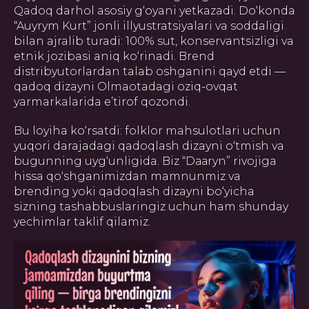
Qadoq darhol asosiy g‘oyani yetkazadi. Do‘konda
СОГЛАШЕНИЕ
“Auyrym Kurt” jonli illyustratsiyalari va soddaligi
bilan ajralib turadi: 100% sut, konservantsizligi va
Создание, поддержка и
продвижение сайтов в Узбекистане
etnik jozibasi aniq ko‘rinadi. Brend
distribyutorlardan talab oshganini qayd etdi —
qadoq dizayni Olmaotadagi oziq-ovqat
yarmarkalarida e’tirof qozondi.
Bu loyiha ko‘rsatdi: folklor mahsulotlari uchun
yuqori darajadagi qadoqlash dizayni o‘tmish va
bugunning uyg‘unligida. Biz “Dааryn” rivojiga
hissa qo‘shganimizdan mamnunmiz va
brending yoki qadoqlash dizayni bo‘yicha
sizning tashabbuslaringiz uchun ham shunday
yechimlar taklif qilamiz.