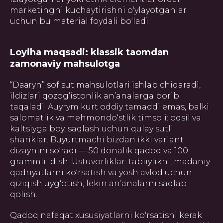
marketingni kuchaytirishni o‘ylayotganlar
uchun bu material foydali bo‘ladi.
Loyiha maqsadi: klassik taomdan
zamonaviy mahsulotga
“Dааryn” sof sut mahsulotlari ishlab chiqaradi,
ildizlari qozog‘istonlik an’analarga borib
taqaladi. Auyrym kurt oddiy tamaddi emas, balki
salomatlik va mehmondo‘stlik timsoli: oqsil va
kaltsiyga boy, saqlash uchun qulay sutli
shariklar. Buyurtmachi bizdan ikki variant
dizaynini so‘radi — 50 donalik qadoq va 100
grammli idish. Ustuvorliklar: tabiiylikni, madaniy
qadriyatlarni ko‘rsatish va yosh avlod uchun
qiziqish uyg‘otish, lekin an’analarni saqlab
qolish.
Qadoq nafaqat xususiyatlarni ko‘rsatishi kerak