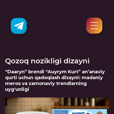
Qozoq nozikligi dizayni
“Dааryn” brendi “Auyrym Kurt” an’anaviy
qurti uchun qadoqlash dizayni: madaniy
meros va zamonaviy trendlarning
uyg‘unligi