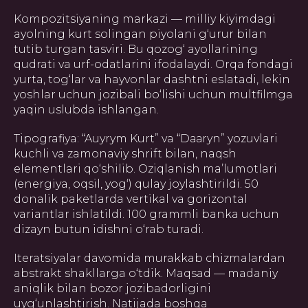
Kompozitsiyaning markazi — milliy kiyimdagi
ayolning kurt solingan piyolani g‘urur bilan
tutib turgan tasviri. Bu qozog‘ ayollarining
qudrati va urf-odatlarini ifodalaydi. Orqa fondagi
yurta, tog‘lar va hayvonlar dashtni eslatadi, lekin
yoshlar uchun jozibali bo‘lishi uchun multfilmga
yaqin uslubda ishlangan.
Tipografiya: “Auyrym Kurt” va “Dааryn” yozuvlari
kuchli va zamonaviy shrift bilan, naqsh
elementlari qo‘shilib. Oziqlanish ma’lumotlari
(energiya, oqsil, yog‘) qulay joylashtirildi. 50
donalik paketlarda vertikal va gorizontal
variantlar ishlatildi. 100 grammli banka uchun
dizayn butun idishni o‘rab turadi.
Iteratsiyalar davomida murakkab chizmalardan
abstrakt shakllarga o‘tdik. Maqsad — madaniy
aniqlik bilan bozor jozibadorligini
uyg‘unlashtirish. Natijada boshqa