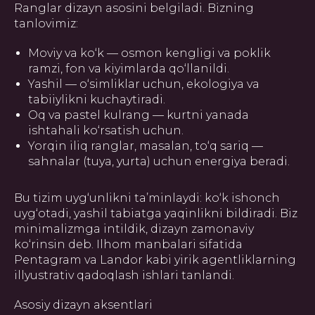
Ranglar dizayn asosini belgiladi. Bizning
tanlovimiz:
Moviy va ko‘k — osmon kengligi va poklik
ramzi, fon va kiyimlarda qo‘llanildi.
Yashil — o‘simliklar uchun, ekologiya va
tabiiylikni kuchaytiradi.
Oq va pastel kulrang — kurtni yanada
ishtahali ko‘rsatish uchun.
Yorqin iliq ranglar, masalan, to‘q sariq —
sahnalar (tuya, yurta) uchun energiya beradi.
Bu tizim uyg‘unlikni ta’minlaydi: ko‘k ishonch
uyg‘otadi, yashil tabiatga yaqinlikni bildiradi. Biz
minimalizmga intildik, dizayn zamonaviy
ko‘rinsin deb. Ilhom manbalari sifatida
Pentagram va Landor kabi yirik agentliklarning
illyustrativ qadoqlash ishlari tanlandi.
Asosiy dizayn aksentlari