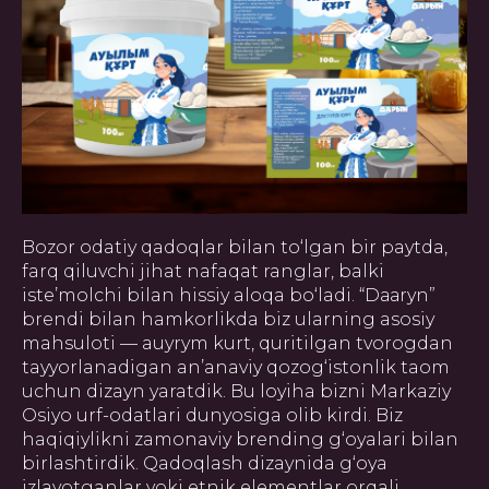
Bozor odatiy qadoqlar bilan to‘lgan bir paytda,
farq qiluvchi jihat nafaqat ranglar, balki
iste’molchi bilan hissiy aloqa bo‘ladi. “Dааryn”
brendi bilan hamkorlikda biz ularning asosiy
mahsuloti — auyrym kurt, quritilgan tvorogdan
tayyorlanadigan an’anaviy qozog‘istonlik taom
uchun dizayn yaratdik. Bu loyiha bizni Markaziy
Osiyo urf-odatlari dunyosiga olib kirdi. Biz
haqiqiylikni zamonaviy brending g‘oyalari bilan
birlashtirdik. Qadoqlash dizaynida g‘oya
izlayotganlar yoki etnik elementlar orqali