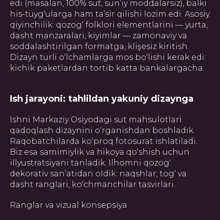
edi (masalan, 100% sut, sun’iy moddalarsiz), balki
his-tuyg‘ularga ham ta’sir qilishi lozim edi. Asosiy
qiyinchilik: qozog‘ folklori elementlarini — yurta,
dasht manzaralari, kiyimlar — zamonaviy va
soddalashtirilgan formatga, klişesiz kiritish.
Dizayn turli o‘lchamlarga mos bo‘lishi kerak edi:
kichik paketlardan tortib katta bankalargacha.
Ish jarayoni: tahlildan yakuniy dizaynga
Ishni Markaziy Osiyodagi sut mahsulotlari
qadoqlash dizaynini o‘rganishdan boshladik.
Raqobatchilarda ko‘proq fotosurat ishlatiladi.
Biz esa samimiylik va hikoya qo‘shish uchun
illyustratsiyani tanladik. Ilhomni qozog‘
dekorativ san’atidan oldik: naqshlar, tog‘ va
dasht ranglari, ko‘chmanchilar tasvirlari.
Ranglar va vizual konsepsiya