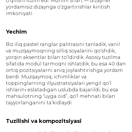
o‘qilishi lozim edi. Muhim shart — dizayner
yordamisiz dizaynga o‘zgartirishlar kiritish
imkoniyati.
Yechim
Biz iliq pastel ranglar palitrasini tanladik, vanil
va muzqaymoqning silliq soyalarini qo‘shdik,
yorqin aksentlar bilan to‘ldirdik. Asosiy tuzilma
sifatida modul tarmoqni ishlatdik, bu esa 40 dan
ortiq pozitsiyalarni aniq joylashtirishga yordam
berdi. Muzqaymoq, ichimliklar va
toppinglarning illyustratsiyalari yengil qo‘l
ishlarini eslatadigan uslubda bajarildi, bu esa
mahsulotning “uyga oid”, qo‘l mehnati bilan
tayyorlanganini ta’kidlaydi.
Tuzilishi va kompozitsiyasi