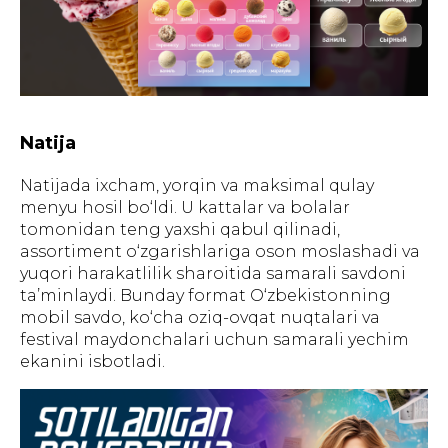
Natija
Natijada ixcham, yorqin va maksimal qulay
menyu hosil bo‘ldi. U kattalar va bolalar
tomonidan teng yaxshi qabul qilinadi,
assortiment o‘zgarishlariga oson moslashadi va
ГЛАВНАЯ
О НАС
УПАКОВКА
ПОЛИГРАФИЯ
yuqori harakatlilik sharoitida samarali savdoni
БАННЕРЫ
INSTAGRAM
ПРЕЗЕНТАЦИИ
САЙТЫ
ПОЛЬЗОВАТЕЛЬСКОЕ
ta’minlaydi. Bunday format O‘zbekistonning
СОГЛАШЕНИЕ
mobil savdo, ko‘cha oziq-ovqat nuqtalari va
festival maydonchalari uchun samarali yechim
Создание, поддержка и
продвижение сайтов в Узбекистане
ekanini isbotladi.