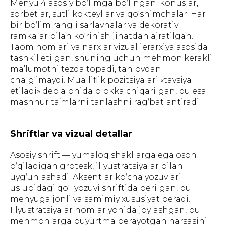
Menyu 4 asosiy bo‘limga bo‘lingan: konuslar,
sorbetlar, sutli kokteyllar va qo‘shimchalar. Har
bir bo‘lim rangli sarlavhalar va dekorativ
ramkalar bilan ko‘rinish jihatdan ajratilgan.
Taom nomlari va narxlar vizual ierarxiya asosida
tashkil etilgan, shuning uchun mehmon kerakli
ma’lumotni tezda topadi, tanlovdan
chalg‘imaydi. Mualliflik pozitsiyalari «tavsiya
etiladi» deb alohida blokka chiqarilgan, bu esa
mashhur ta’mlarni tanlashni rag‘batlantiradi.
Shriftlar va vizual detallar
Asosiy shrift — yumaloq shakllarga ega oson
o‘qiladigan grotesk, illyustratsiyalar bilan
uyg‘unlashadi. Aksentlar ko‘cha yozuvlari
uslubidagi qo‘l yozuvi shriftida berilgan, bu
menyuga jonli va samimiy xususiyat beradi.
Illyustratsiyalar nomlar yonida joylashgan, bu
mehmonlarga buyurtma berayotgan narsasini