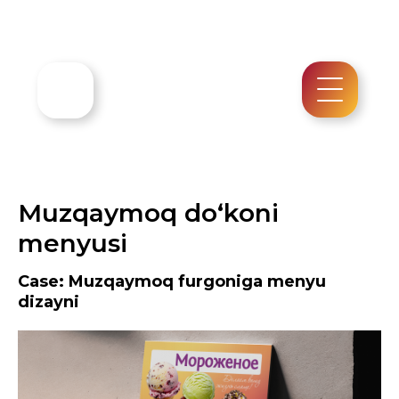
Muzqaymoq do‘koni
menyusi
Case: Muzqaymoq furgoniga menyu
dizayni