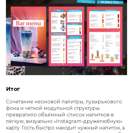
Итог
Сочетание неоновой палитры, пузырькового
ГЛАВНАЯ
О НАС
УПАКОВКА
ПОЛИГРАФИЯ
фона и чёткой модульной структуры
БАННЕРЫ
INSTAGRAM
ПРЕЗЕНТАЦИИ
САЙТЫ
ПОЛЬЗОВАТЕЛЬСКОЕ
превратило объёмный список напитков в
СОГЛАШЕНИЕ
лёгкую, визуально «Instagram-дружелюбную»
карту. Гость быстро находит нужный напиток, а
Создание, поддержка и