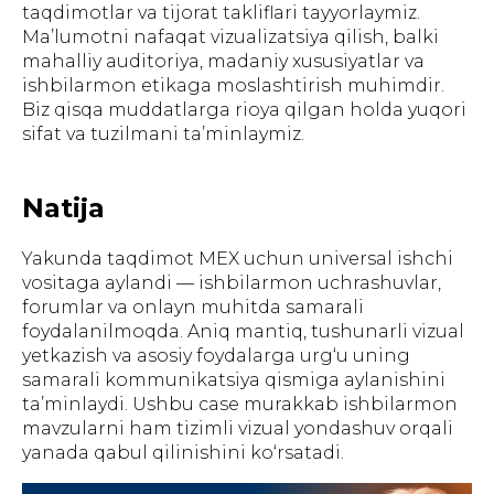
taqdimotlar va tijorat takliflari tayyorlaymiz.
Ma’lumotni nafaqat vizualizatsiya qilish, balki
mahalliy auditoriya, madaniy xususiyatlar va
ishbilarmon etikaga moslashtirish muhimdir.
Biz qisqa muddatlarga rioya qilgan holda yuqori
sifat va tuzilmani ta’minlaymiz.
Natija
Yakunda taqdimot MEX uchun universal ishchi
vositaga aylandi — ishbilarmon uchrashuvlar,
ГЛАВНАЯ
О НАС
УПАКОВКА
ПОЛИГРАФИЯ
forumlar va onlayn muhitda samarali
БАННЕРЫ
INSTAGRAM
ПРЕЗЕНТАЦИИ
САЙТЫ
ПОЛЬЗОВАТЕЛЬСКОЕ
foydalanilmoqda. Aniq mantiq, tushunarli vizual
СОГЛАШЕНИЕ
yetkazish va asosiy foydalarga urg‘u uning
samarali kommunikatsiya qismiga aylanishini
Создание, поддержка и
продвижение сайтов в Узбекистане
ta’minlaydi. Ushbu case murakkab ishbilarmon
mavzularni ham tizimli vizual yondashuv orqali
yanada qabul qilinishini ko‘rsatadi.