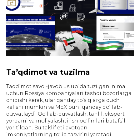
Ta’qdimot va tuzilma
Taqdimot savol-javob uslubida tuzilgan: nima
uchun Rossiya kompaniyalari tashqi bozorlarga
chiqishi kerak, ular qanday to‘siqlarga duch
kelishi mumkin va MEX buni qanday qo‘llab-
quvvatlaydi. Qo‘llab-quvvatlash, tahlil, ekspert
yordami va moliyalashtirish bo‘limlari batafsil
yoritilgan. Bu taklif etilayotgan
imkoniyatlarning to‘liq tasvirini yaratadi.