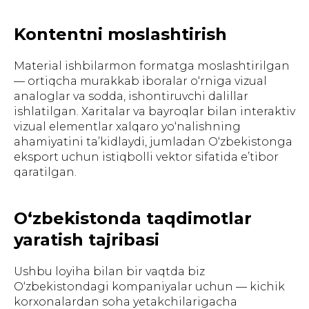
Kontentni moslashtirish
Material ishbilarmon formatga moslashtirilgan
— ortiqcha murakkab iboralar o‘rniga vizual
analoglar va sodda, ishontiruvchi dalillar
ishlatilgan. Xaritalar va bayroqlar bilan interaktiv
vizual elementlar xalqaro yo‘nalishning
ahamiyatini ta’kidlaydi, jumladan O‘zbekistonga
eksport uchun istiqbolli vektor sifatida e’tibor
qaratilgan.
O‘zbekistonda taqdimotlar
yaratish tajribasi
Ushbu loyiha bilan bir vaqtda biz
O‘zbekistondagi kompaniyalar uchun — kichik
korxonalardan soha yetakchilarigacha