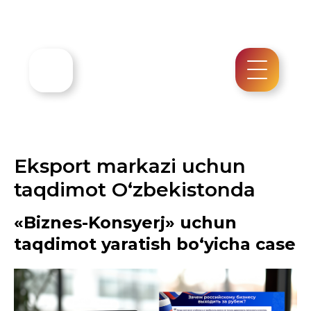
Eksport markazi uchun
taqdimot O‘zbekistonda
«Biznes-Konsyerj» uchun
taqdimot yaratish bo‘yicha case