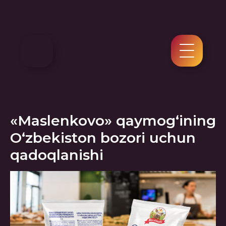
«Maslenkovo» qaymog‘ining
O‘zbekiston bozori uchun
qadoqlanishi