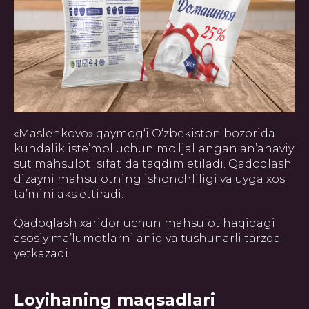
«Maslenkovo» qaymog‘i O‘zbekiston bozorida
kundalik iste’mol uchun mo‘ljallangan an’anaviy
sut mahsuloti sifatida taqdim etiladi. Qadoqlash
dizayni mahsulotning ishonchliligi va uyga xos
ta’mini aks ettiradi.
Qadoqlash xaridor uchun mahsulot haqidagi
asosiy ma’lumotlarni aniq va tushunarli tarzda
yetkazadi.
Loyihaning maqsadlari