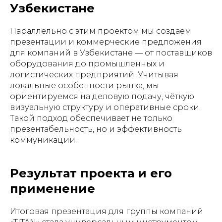
Узбекистане
Параллельно с этим проектом мы создаём
презентации и коммерческие предложения
для компаний в Узбекистане — от поставщиков
оборудования до промышленных и
логистических предприятий. Учитывая
локальные особенности рынка, мы
ориентируемся на деловую подачу, чёткую
визуальную структуру и оперативные сроки.
Такой подход обеспечивает не только
презентабельность, но и эффективность
коммуникации.
ГЛАВНАЯ
О НАС
УПАКОВКА
ПОЛИГРАФИЯ
Результат проекта и его
БАННЕРЫ
INSTAGRAM
ПРЕЗЕНТАЦИИ
САЙТЫ
ПОЛЬЗОВАТЕЛЬСКОЕ
применение
СОГЛАШЕНИЕ
Создание, поддержка и
Итоговая презентация для группы компаний
продвижение сайтов в Узбекистане