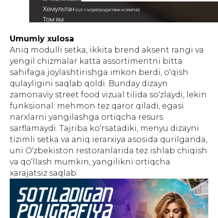
Umumiy xulosa
Aniq modulli setka, ikkita brend aksent rangi va
yengil chizmalar katta assortimentni bitta
sahifaga joylashtirishga imkon berdi, o‘qish
qulayligini saqlab qoldi. Bunday dizayn
zamonaviy street food vizual tilida so‘zlaydi, lekin
funksional: mehmon tez qaror qiladi, egasi
narxlarni yangilashga ortiqcha resurs
sarflamaydi. Tajriba ko‘rsatadiki, menyu dizayni
tizimli setka va aniq ierarxiya asosida qurilganda,
uni O‘zbekiston restoranlarida tez ishlab chiqish
va qo‘llash mumkin, yangilikni ortiqcha
xarajatsiz saqlab.