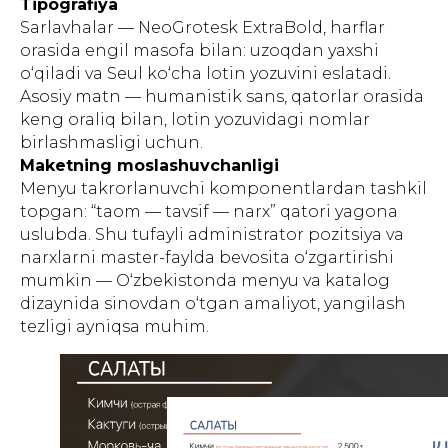
Tipografiya
Sarlavhalar — NeoGrotesk ExtraBold, harflar
orasida engil masofa bilan: uzoqdan yaxshi
o‘qiladi va Seul ko‘cha lotin yozuvini eslatadi.
Asosiy matn — humanistik sans, qatorlar orasida
keng oraliq bilan, lotin yozuvidagi nomlar
birlashmasligi uchun.
Maketning moslashuvchanligi
Menyu takrorlanuvchi komponentlardan tashkil
topgan: “taom — tavsif — narx” qatori yagona
uslubda. Shu tufayli administrator pozitsiya va
narxlarni master-faylda bevosita o‘zgartirishi
mumkin — O‘zbekistonda menyu va katalog
dizaynida sinovdan o‘tgan amaliyot, yangilash
tezligi ayniqsa muhim.