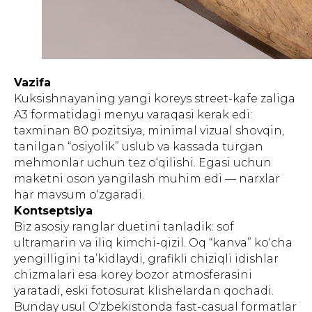
Vazifa
Kuksishnayaning yangi koreys street-kafe zaliga
A3 formatidagi menyu varaqasi kerak edi:
taxminan 80 pozitsiya, minimal vizual shovqin,
tanilgan “osiyolik” uslub va kassada turgan
mehmonlar uchun tez o‘qilishi. Egasi uchun
maketni oson yangilash muhim edi — narxlar
har mavsum o‘zgaradi.
Kontseptsiya
Biz asosiy ranglar duetini tanladik: sof
ultramarin va iliq kimchi-qizil. Oq “kanva” ko‘cha
yengilligini ta’kidlaydi, grafikli chiziqli idishlar
chizmalari esa korey bozor atmosferasini
yaratadi, eski fotosurat klishelardan qochadi.
Bunday usul O‘zbekistonda fast-casual formatlar