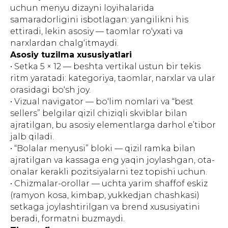
uchun menyu dizayni loyihalarida
samaradorligini isbotlagan: yangilikni his
ettiradi, lekin asosiy — taomlar ro‘yxati va
narxlardan chalg‘itmaydi.
Asosiy tuzilma xususiyatlari
• Setka 5 × 12 — beshta vertikal ustun bir tekis
ritm yaratadi: kategoriya, taomlar, narxlar va ular
orasidagi bo‘sh joy.
• Vizual navigator — bo‘lim nomlari va “best
sellers” belgilar qizil chiziqli skviblar bilan
ajratilgan, bu asosiy elementlarga darhol e’tibor
jalb qiladi.
• “Bolalar menyusi” bloki — qizil ramka bilan
ajratilgan va kassaga eng yaqin joylashgan, ota-
onalar kerakli pozitsiyalarni tez topishi uchun.
• Chizmalar-orollar — uchta yarim shaffof eskiz
(ramyon kosa, kimbap, yukkedjan chashkasi)
setkaga joylashtirilgan va brend xususiyatini
beradi, formatni buzmaydi.