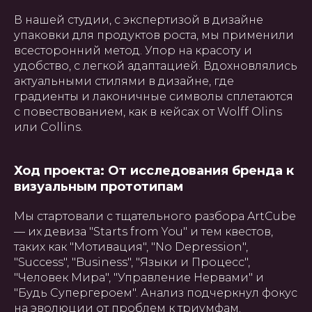
В нашей студии, с экспертизой в дизайне
упаковки для продуктов роста, мы применили
всесторонний метод. Упор на красоту и
удобство, с легкой адаптацией. Вдохновлялись
актуальными стилями в дизайне, где
градиенты и лаконичные символы сплетаются
с повествованием, как в кейсах от Wolff Olins
или Collins.
Ход проекта: От исследования бренда к
визуальным прототипам
Мы стартовали с тщательного разбора ArtCube
— их девиза "Starts from You" и тем квестов,
таких как "Мотивация", "No Depression",
"Success", "Business", "Языки и Процесс",
"Человек Мира", "Управление Нервами" и
"Будь Супергероем". Анализ подчеркнул фокус
на эволюции от проблем к триумфам.