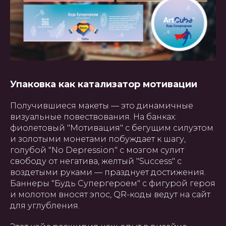
Упаковка как катализатор мотивации
Получившиеся макеты — это динамичные
визуальные повествования. На банках:
фиолетовый "Мотивация" с бегущим силуэтом
и золотыми монетами побуждает к шагу,
ГЛАВНАЯ
О НАС
УПАКОВКА
ПОЛИГРАФИЯ
голубой "No Depression" с мозгом сулит
БАННЕРЫ
INSTAGRAM
ПРЕЗЕНТАЦИИ
САЙТЫ
ПОЛЬЗОВАТЕЛЬСКОЕ
свободу от негатива, желтый "Success" с
СОГЛАШЕНИЕ
воздетыми руками — празднует достижения.
Баннеры "Будь Супергероем" с фигурой героя
Создание, поддержка и
и молотом вносят эпос, QR-коды ведут на сайт
продвижение сайтов в Узбекистане
для углубления.